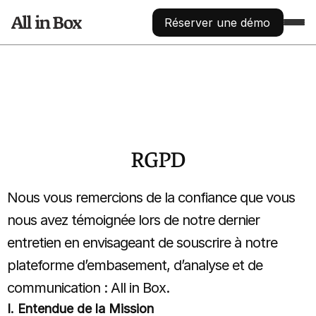
Réserver une démo
FONCTIONNALITÉS
COLLECTE
Augmentez votre nombre de contact
Jeux concours
Physique ou digital, automatisé
RGPD
Centralisation des données
Traitement et segmentation automatisés via API
ANALYSE
Apprenez à connaître vos prospects
Nous vous remercions de la confiance que vous
Analyse démographique
nous avez témoignée lors de notre dernier
Découvrez qui sont vos prospects
entretien en envisageant de souscrire à notre
Analyse géographique
Découvrez d’où viennent vos prospects
plateforme d’embasement, d’analyse et de
Création de groupes / segments
Par ville, pays, tags, activité,...
communication : All in Box.
Gestion de la réputation en ligne
I. Entendue de la Mission
Répondre aux avis avec l’IA