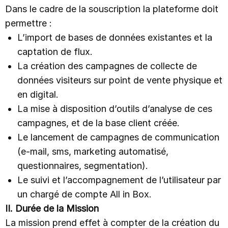
Dans le cadre de la souscription la plateforme doit
Analyse de performance réseaux sociaux
Facebook, Instagram, TikTok
permettre :
COMMUNICATION
L’import de bases de données existantes et la
Engagez vos contacts
captation de flux.
Envoi de newsletter et accès statistiques
A/B Tests, segmentation
La création des campagnes de collecte de
Animation des réseaux sociaux
données visiteurs sur point de vente physique et
Créer et planifier vos posts
en digital.
Envoi de SMS
À ses abonnés ou à des contacts ciblés
La mise à disposition d’outils d’analyse de ces
Notifications Web push
campagnes, et de la base client créée.
Personnalisées et engageantes
Le lancement de campagnes de communication
Publicité en ligne
Display, Google Ads, Meta Ads
(e-mail, sms, marketing automatisé,
Automation
questionnaires, segmentation).
Email et SMS
Le suivi et l’accompagnement de l’utilisateur par
Questionnaires de satisfaction
Création, automatisation et extraction
un chargé de compte All in Box.
Envoi de RCS
II. Durée de la Mission
Messages enrichis à ses abonnés ou à des contacts ciblés
La mission prend effet à compter de la création du