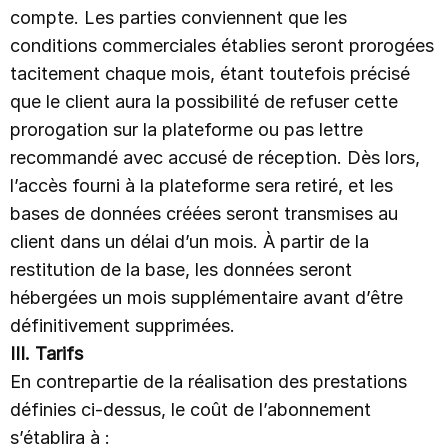
compte. Les parties conviennent que les
conditions commerciales établies seront prorogées
OFFRES
tacitement chaque mois, étant toutefois précisé
que le client aura la possibilité de refuser cette
prorogation sur la plateforme ou pas lettre
NOUS CONTACTER
recommandé avec accusé de réception. Dès lors,
l’accès fourni à la plateforme sera retiré, et les
ESPACE CLIENT
bases de données créées seront transmises au
client dans un délai d’un mois. À partir de la
NOUVEAU
restitution de la base, les données seront
Le coach intelligent Eden
hébergées un mois supplémentaire avant d’être
Découvrir Eden
définitivement supprimées.
III. Tarifs
En contrepartie de la réalisation des prestations
définies ci-dessus, le coût de l’abonnement
s’établira à :