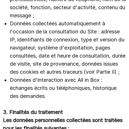
société, fonction, secteur d'activité, contenu du
message ;
OFFRES
Données collectées automatiquement à
l'occasion de la consultation du Site : adresse
NOUS CONTACTER
IP, identifiants de connexion, type et version du
navigateur, système d'exploitation, pages
consultées, date et heure de consultation, durée
ESPACE CLIENT
de visite, site de provenance, données issues
des cookies et autres traceurs (voir Partie II) ;
NOUVEAU
Le coach intelligent Eden
Données d'interaction avec All in Box :
échanges écrits ou téléphoniques, historique
Découvrir Eden
des demandes.
3. Finalités du traitement
Les données personnelles collectées sont traitées
pour les finalités suivantes :