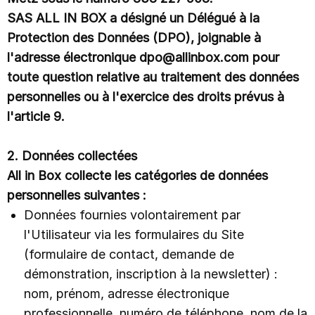
Analyse de performance réseaux sociaux
SAS ALL IN BOX a désigné un Délégué à la
Facebook, Instagram, TikTok
Protection des Données (DPO), joignable à
COMMUNICATION
Engagez vos contacts
l'adresse électronique dpo@allinbox.com pour
Envoi de newsletter et accès statistiques
toute question relative au traitement des données
A/B Tests, segmentation
personnelles ou à l'exercice des droits prévus à
Animation des réseaux sociaux
Créer et planifier vos posts
l'article 9.
Envoi de SMS
À ses abonnés ou à des contacts ciblés
2. Données collectées
Notifications Web push
Personnalisées et engageantes
All in Box collecte les catégories de données
Publicité en ligne
personnelles suivantes :
Display, Google Ads, Meta Ads
Données fournies volontairement par
Automation
Email et SMS
l'Utilisateur via les formulaires du Site
Questionnaires de satisfaction
(formulaire de contact, demande de
Création, automatisation et extraction
démonstration, inscription à la newsletter) :
Envoi de RCS
Messages enrichis à ses abonnés ou à des contacts ciblés
nom, prénom, adresse électronique
professionnelle, numéro de téléphone, nom de la