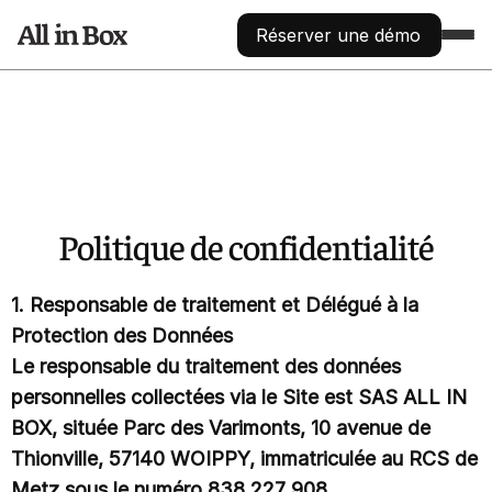
Réserver une démo
FONCTIONNALITÉS
COLLECTE
Augmentez votre nombre de contact
Jeux concours
Physique ou digital, automatisé
Politique de confidentialité
Centralisation des données
Traitement et segmentation automatisés via API
ANALYSE
Apprenez à connaître vos prospects
1. Responsable de traitement et Délégué à la
Analyse démographique
Protection des Données
Découvrez qui sont vos prospects
Le responsable du traitement des données
Analyse géographique
Découvrez d’où viennent vos prospects
personnelles collectées via le Site est SAS ALL IN
Création de groupes / segments
BOX, située Parc des Varimonts, 10 avenue de
Par ville, pays, tags, activité,...
Thionville, 57140 WOIPPY, immatriculée au RCS de
Gestion de la réputation en ligne
Répondre aux avis avec l’IA
Metz sous le numéro 838 227 908.