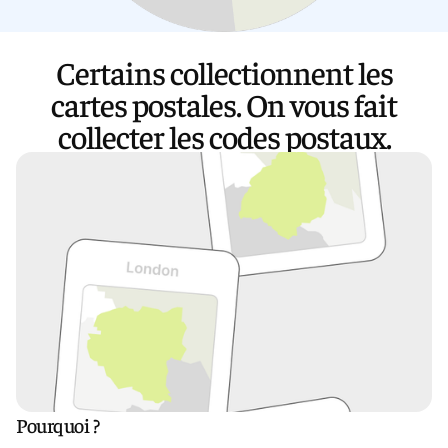
Certains collectionnent les
OFFRES
cartes postales. On vous fait
collecter les codes postaux.
NOUS CONTACTER
ESPACE CLIENT
NOUVEAU
Le coach intelligent Eden
Découvrir Eden
Pourquoi ?