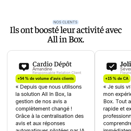
NOS CLIENTS
Ils ont boosté leur activité avec
All in Box.
Cardio Dépôt
Jol
Amandine
Séve
Responsable Relation Client
Fleuri
+54 % de volume d'avis clients
+15 % de CA
« Depuis que nous utilisons
« Je suis v
la solution All In Box, la
mon expérie
gestion de nos avis a
Box. Tout a
complètement changé !
rapide et 
Grâce à la centralisation des
professionn
avis et aux réponses
comprendre
automatiques pilotées par IA,
immédiatem