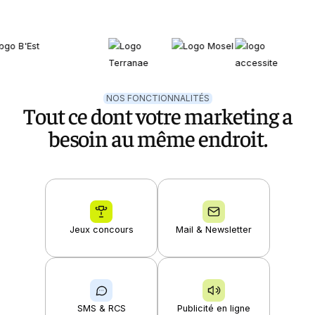
OFFRES
NOUS CONTACTER
NOS FONCTIONNALITÉS
Tout ce dont votre marketing a
besoin au même endroit.
ESPACE CLIENT
NOUVEAU
Le coach intelligent Eden
Découvrir Eden
Jeux concours
Mail & Newsletter
SMS & RCS
Publicité en ligne