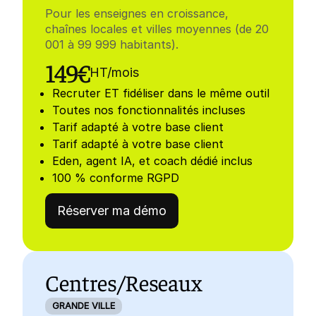
Pour les enseignes en croissance,
chaînes locales et villes moyennes (de 20
001 à 99 999 habitants).
OFFRES
149€
HT/mois
Recruter ET fidéliser dans le même outil
NOUS CONTACTER
Toutes nos fonctionnalités incluses
Tarif adapté à votre base client
ESPACE CLIENT
Tarif adapté à votre base client
Eden, agent IA, et coach dédié inclus
100 % conforme RGPD
NOUVEAU
Le coach intelligent Eden
Réserver ma démo
Découvrir Eden
Centres/Reseaux
GRANDE VILLE