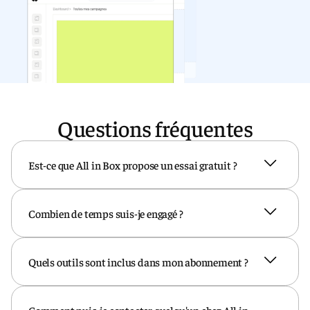
Questions fréquentes
Est-ce que All in Box propose un essai gratuit ?
Oui. All in Box offre les trois premiers
Combien de temps suis-je engagé ?
mois d'abonnements à tous les
utilisateurs qui créent leur compte.
All in Box est sans engagement pendant
Quels outils sont inclus dans mon abonnement ?
les 12 premiers mois. Au delà, un préavis
de 3 mois s'applique
Quelque soit l'abonnement choisi selon