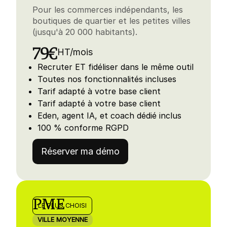
Pour les commerces indépendants, les
Analyse de performance réseaux sociaux
Facebook, Instagram, TikTok
boutiques de quartier et les petites villes
COMMUNICATION
(jusqu'à 20 000 habitants).
Engagez vos contacts
79€
HT/mois
Envoi de newsletter et accès statistiques
A/B Tests, segmentation
Recruter ET fidéliser dans le même outil
Animation des réseaux sociaux
Toutes nos fonctionnalités incluses
Créer et planifier vos posts
Tarif adapté à votre base client
Envoi de SMS
À ses abonnés ou à des contacts ciblés
Tarif adapté à votre base client
Eden, agent IA, et coach dédié inclus
Notifications Web push
Personnalisées et engageantes
100 % conforme RGPD
Publicité en ligne
Display, Google Ads, Meta Ads
Réserver ma démo
Automation
Email et SMS
Questionnaires de satisfaction
Création, automatisation et extraction
PME
Envoi de RCS
LE PLUS CHOISI
Messages enrichis à ses abonnés ou à des contacts ciblés
VILLE MOYENNE