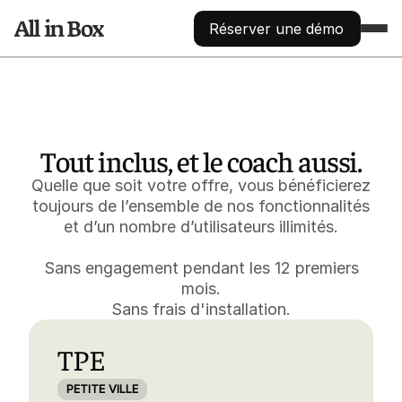
Réserver une démo
FONCTIONNALITÉS
COLLECTE
Augmentez votre nombre de contact
Tout inclus, et le coach aussi.
Jeux concours
Physique ou digital, automatisé
Quelle que soit votre offre, vous bénéficierez
Centralisation des données
toujours de l’ensemble de nos fonctionnalités
Traitement et segmentation automatisés via API
et d’un nombre d’utilisateurs illimités.
ANALYSE
Apprenez à connaître vos prospects
Sans engagement pendant les 12 premiers
Analyse démographique
Découvrez qui sont vos prospects
mois.
Sans frais d'installation.
Analyse géographique
Découvrez d’où viennent vos prospects
Création de groupes / segments
TPE
Par ville, pays, tags, activité,...
Gestion de la réputation en ligne
PETITE VILLE
Répondre aux avis avec l’IA