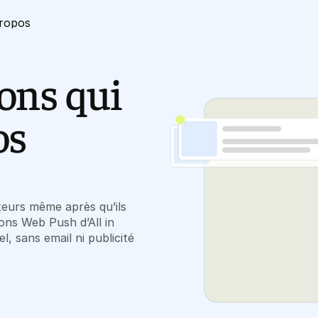
ropos
ions qui
os
iteurs même après qu’ils
ions Web Push d’All in
, sans email ni publicité