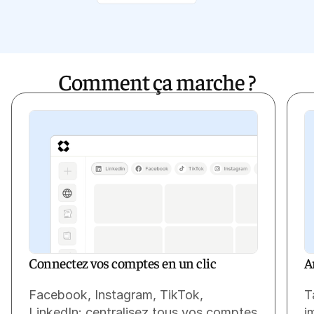
OFFRES
Comment ça marche ?
NOUS CONTACTER
ESPACE CLIENT
NOUVEAU
Le coach intelligent Eden
Découvrir Eden
Connectez vos comptes en un clic
A
Facebook, Instagram, TikTok,
T
LinkedIn: centralisez tous vos comptes
i