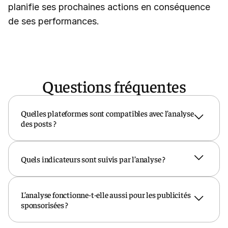
planifie ses prochaines actions en conséquence
de ses performances.
Questions fréquentes
Quelles plateformes sont compatibles avec l’analyse
des posts ?
Notre outil se connecte facilement à
Quels indicateurs sont suivis par l’analyse ?
Facebook, Instagram, TikTok et
LinkedIn. Vous pouvez centraliser vos
All in Box suit les principaux KPI de
données et vos statistiques pour tous
L’analyse fonctionne-t-elle aussi pour les publicités
performance : portée, impressions, taux
vos comptes, quel que soit le réseau.
sponsorisées ?
d’engagement, clics, partages,
commentaires, croissance de la