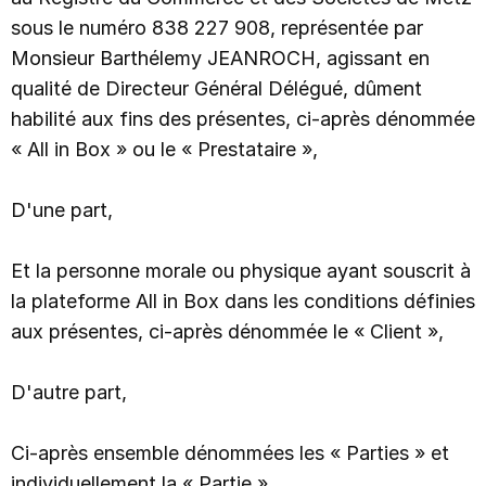
Analyse de performance réseaux sociaux
sous le numéro 838 227 908, représentée par
Facebook, Instagram, TikTok
Monsieur Barthélemy JEANROCH, agissant en
COMMUNICATION
Engagez vos contacts
qualité de Directeur Général Délégué, dûment
Envoi de newsletter et accès statistiques
habilité aux fins des présentes, ci-après dénommée
A/B Tests, segmentation
« All in Box » ou le « Prestataire »,
Animation des réseaux sociaux
Créer et planifier vos posts
Envoi de SMS
D'une part,
À ses abonnés ou à des contacts ciblés
Notifications Web push
Personnalisées et engageantes
Et la personne morale ou physique ayant souscrit à
Publicité en ligne
la plateforme All in Box dans les conditions définies
Display, Google Ads, Meta Ads
aux présentes, ci-après dénommée le « Client »,
Automation
Email et SMS
Questionnaires de satisfaction
D'autre part,
Création, automatisation et extraction
Envoi de RCS
Messages enrichis à ses abonnés ou à des contacts ciblés
Ci-après ensemble dénommées les « Parties » et
individuellement la « Partie ».