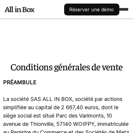
Réserver une démo
FONCTIONNALITÉS
COLLECTE
Augmentez votre nombre de contact
Jeux concours
Physique ou digital, automatisé
Conditions générales de vente
Centralisation des données
Traitement et segmentation automatisés via API
ANALYSE
Apprenez à connaître vos prospects
PRÉAMBULE
Analyse démographique
Découvrez qui sont vos prospects
La société SAS ALL IN BOX, société par actions
Analyse géographique
Découvrez d’où viennent vos prospects
simplifiée au capital de 2 667,40 euros, dont le
Création de groupes / segments
siège social est situé Parc des Varimonts, 10
Par ville, pays, tags, activité,...
avenue de Thionville, 57140 WOIPPY, immatriculée
Gestion de la réputation en ligne
Répondre aux avis avec l’IA
au Registre du Commerce et des Sociétés de Metz